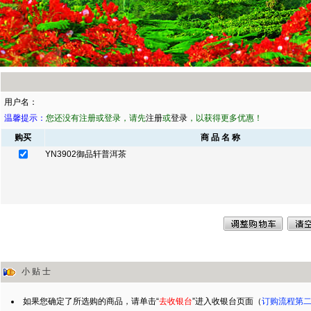
1
用户名：
温馨提示：
您还没有注册或登录，请先
注册
或
登录
，以获得更多优惠！
购买
商 品 名 称
YN3902御品轩普洱茶
小 贴 士
如果您确定了所选购的商品，请单击“
去收银台
”进入收银台页面（
订购流程第