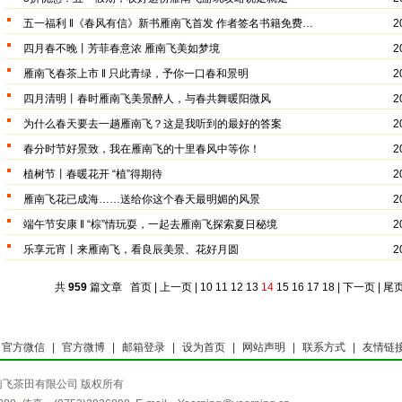
五一福利 ‖《春风有信》新书雁南飞首发 作者签名书籍免费…
2
四月春不晚丨芳菲春意浓 雁南飞美如梦境
2
雁南飞春茶上市 ‖ 只此青绿，予你一口春和景明
2
四月清明丨春时雁南飞美景醉人，与春共舞暖阳微风
2
为什么春天要去一趟雁南飞？这是我听到的最好的答案
2
春分时节好景致，我在雁南飞的十里春风中等你！
2
植树节丨春暖花开 “植”得期待
2
雁南飞花已成海……送给你这个春天最明媚的风景
2
端午节安康 ‖ “棕”情玩耍，一起去雁南飞探索夏日秘境
2
乐享元宵丨来雁南飞，看良辰美景、花好月圆
2
共
959
篇文章
首页
|
上一页
|
10
11
12
13
14
15
16
17
18
|
下一页
|
尾
官方微信
|
官方微博
|
邮箱登录
|
设为首页
|
网站声明
|
联系方式
|
友情链
ved 梅州雁南飞茶田有限公司 版权所有