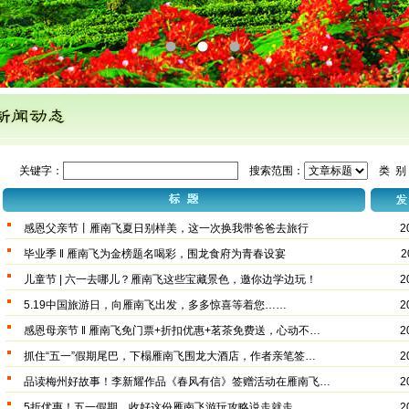
1
2
3
关键字：
搜索范围：
类 别
感恩父亲节丨雁南飞夏日别样美，这一次换我带爸爸去旅行
2
毕业季 ‖ 雁南飞为金榜题名喝彩，围龙食府为青春设宴
2
儿童节 | 六一去哪儿？雁南飞这些宝藏景色，邀你边学边玩！
2
5.19中国旅游日，向雁南飞出发，多多惊喜等着您……
2
感恩母亲节 ‖ 雁南飞免门票+折扣优惠+茗茶免费送，心动不…
2
抓住“五一”假期尾巴，下榻雁南飞围龙大酒店，作者亲笔签…
2
品读梅州好故事！李新耀作品《春风有信》签赠活动在雁南飞…
2
5折优惠！五一假期，收好这份雁南飞游玩攻略说走就走
2