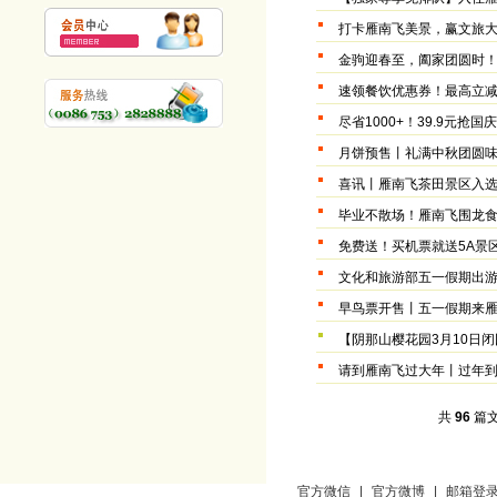
打卡雁南飞美景，赢文旅
金驹迎春至，阖家团圆时！
速领餐饮优惠券！最高立减
尽省1000+！39.9元抢
月饼预售丨礼满中秋团圆味
喜讯丨雁南飞茶田景区入选
毕业不散场！雁南飞围龙食
免费送！买机票就送5A景
文化和旅游部五一假期出
早鸟票开售丨五一假期来雁
【阴那山樱花园3月10日
请到雁南飞过大年丨过年到
共
96
篇文
官方微信
|
官方微博
|
邮箱登