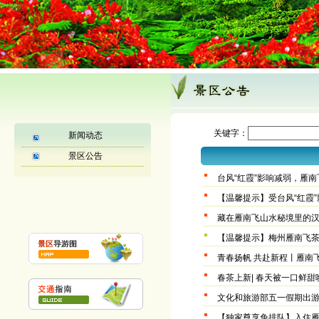
1
关键字：
新闻动态
景区公告
台风“红霞”影响减弱，雁南
【温馨提示】受台风“红霞
藏在雁南飞山水秘境里的
【温馨提示】梅州雁南飞茶
青春扬帆 共赴新程丨雁南
春茶上新| 春天被一口鲜
文化和旅游部五一假期出
【独家尊享免排队】入住